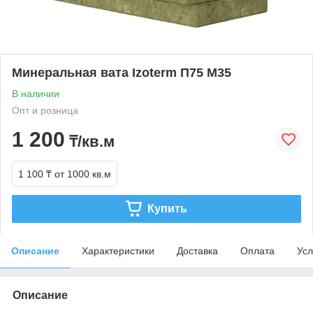
Минеральная вата Izoterm П75 М35
В наличии
Опт и розница
1 200
₸/кв.м
1 100 ₸
от 1000 кв.м
Купить
Описание
Характеристики
Доставка
Оплата
Усл
Описание