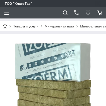
ТОО "КлассТас"
Товары и услуги
Минеральная вата
Минеральная ва