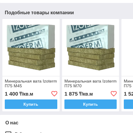
Подобные товары компании
Минеральная вата Izoterm
Минеральная вата Izoterm
Мине
П75 М45
П75 М70
П75
1 400
1 875
1 5
₸/кв.м
₸/кв.м
Купить
Купить
О нас