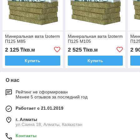
Минеральная вата Izoterm
Минеральная вата Izoterm
Мине
П125 М85
П125 М105
П12
2 125
2 525
2 9
₸/кв.м
₸/кв.м
Купить
Купить
О нас
Рейтинг не сформирован
Менее 5 отзывов за последний год
Работает с 21.01.2019
г. Алматы
ул.Саина 18, Алматы, Казахстан
Контакты