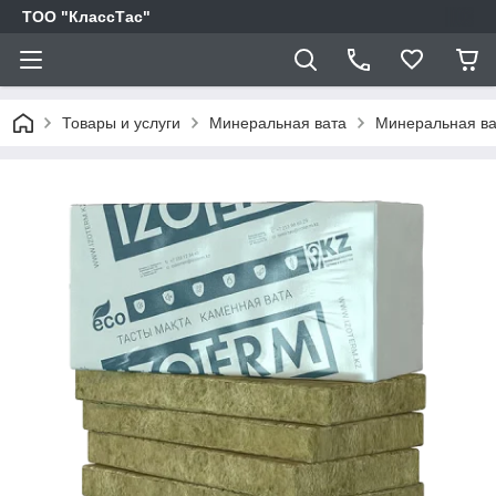
ТОО "КлассТас"
Товары и услуги
Минеральная вата
Минеральная ва