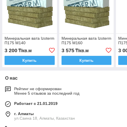
Минеральная вата Izoterm
Минеральная вата Izoterm
Мине
П175 М140
П175 М160
П17
3 200
3 575
3 0
₸/кв.м
₸/кв.м
Купить
Купить
О нас
Рейтинг не сформирован
Менее 5 отзывов за последний год
Работает с 21.01.2019
г. Алматы
ул.Саина 18, Алматы, Казахстан