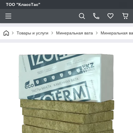
ТОО "КлассТас"
Товары и услуги
Минеральная вата
Минеральная ва