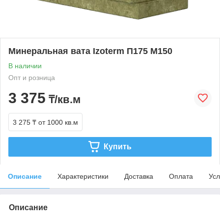
Минеральная вата Izoterm П175 М150
В наличии
Опт и розница
3 375
₸/кв.м
3 275 ₸
от 1000 кв.м
Купить
Описание
Характеристики
Доставка
Оплата
Усл
Описание